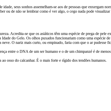
 de idade, seus sonhos assemelham-se aos de pessoas que enxergam nor
 saber ou de não se lembrar como é ver algo, o cego nada pode visualiza
ureza. Acredita-se que os asiáticos têm uma espécie de prega de pele ex
e a Idade do Gelo. Os olhos puxados funcionariam como uma espécie de 
da neve. O nariz mais curto, ou empinado, faria com que o ar pudesse fi
ferença entre o DNA de um ser humano e o de um chimpanzé é de menos
a ao osso do calcanhar. É o mais forte e rígido dos tendões humanos.