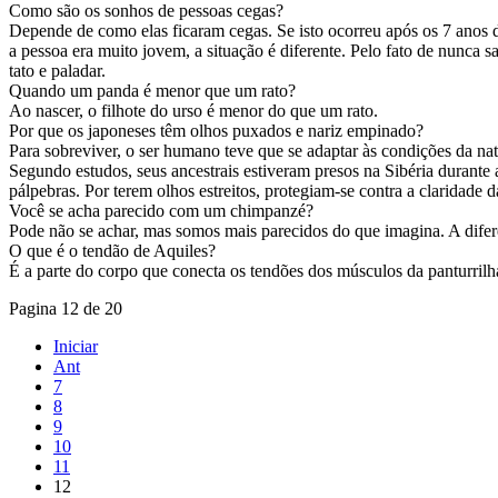
Como são os sonhos de pessoas cegas?
Depende de como elas ficaram cegas. Se isto ocorreu após os 7 anos
a pessoa era muito jovem, a situação é diferente. Pelo fato de nunca
tato e paladar.
Quando um panda é menor que um rato?
Ao nascer, o filhote do urso é menor do que um rato.
Por que os japoneses têm olhos puxados e nariz empinado?
Para sobreviver, o ser humano teve que se adaptar às condições da nat
Segundo estudos, seus ancestrais estiveram presos na Sibéria durant
pálpebras. Por terem olhos estreitos, protegiam-se contra a claridade 
Você se acha parecido com um chimpanzé?
Pode não se achar, mas somos mais parecidos do que imagina. A di
O que é o tendão de Aquiles?
É a parte do corpo que conecta os tendões dos músculos da panturrilh
Pagina 12 de 20
Iniciar
Ant
7
8
9
10
11
12